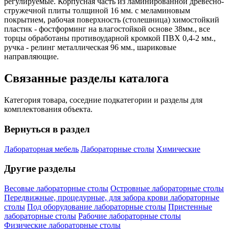
регулируемые. Корпусная часть из ламинированной древесно-
стружечной плиты толщиной 16 мм. с меламиновым
покрытием, рабочая поверхность (столешница) химостойкий
пластик - фостформинг на влагостойкой основе 38мм., все
торцы обработаны противоударной кромкой ПВХ 0,4-2 мм.,
ручка - релинг металлическая 96 мм., шариковые
направляющие.
Связанные разделы каталога
Категория товара, соседние подкатегории и разделы для
комплектования объекта.
Вернуться в раздел
Лабораторная мебель
Лабораторные столы
Химические
Другие разделы
Весовые лабораторные столы
Островные лабораторные столы
Передвижные, процедурные, для забора крови лабораторные
столы
Под оборудование лабораторные столы
Пристенные
лабораторные столы
Рабочие лабораторные столы
Физические лабораторные столы